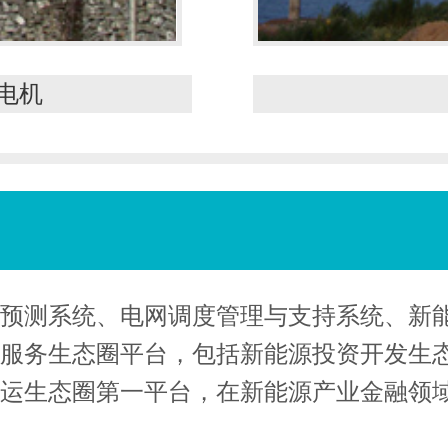
发电机
率预测系统、电网调度管理与支持系统、新
慧服务生态圈平台，包括新能源投资开发生
营运生态圈第一平台，在新能源产业金融领