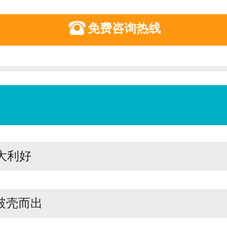

免费咨询热线
大利好
破壳而出