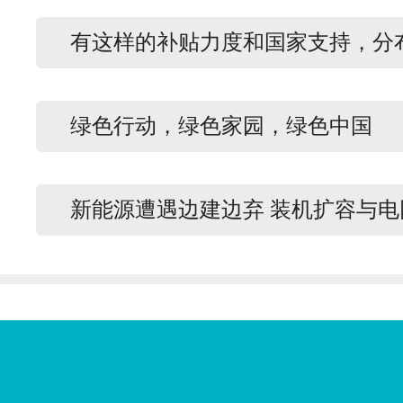
有这样的补贴力度和国家支持，分
绿色行动，绿色家园，绿色中国
新能源遭遇边建边弃 装机扩容与