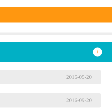
+
2016-09-20
2016-09-20